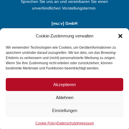
Sprechen Sie uns an und vereinbaren Sie einen
unverbindlichen Vorstellungstermin.
[mu:v] GmbH
Benzstraße 5b | D-85551 Kirchheim
Cookie-Zustimmung verwalten
Telefon: +49 (0) 89-1 24 74 20 - 0
info@mu-v.de
Wir verwenden Technologien wie Cookies, um Geräteinformationen zu
speichern und/oder darauf zuzugreifen. Wir tun dies, um das Browsing-
Erlebnis zu verbessern und (nicht) personalisierte Werbung zu zeigen.
Wenn Sie Ihre Zustimmung nicht erteilen oder zurückziehen, können
TESTEN SIE UNS
bestimmte Merkmale und Funktionen beeinträchtigt werden.
Akzeptieren
Ablehnen
Copyright © [mu:v] GmbH |
Kontakt
|
Impressum
|
Einstellungen
Datenschutz
Cookie Policy
Datenschutz
Impressum