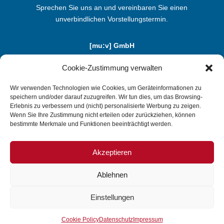
Sprechen Sie uns an und vereinbaren Sie einen
unverbindlichen Vorstellungstermin.
[mu:v] GmbH
Benzstraße 5b | D-85551 Kirchheim
Cookie-Zustimmung verwalten
Telefon: +49 (0) 89-1 24 74 20 - 0
info@mu-v.de
Wir verwenden Technologien wie Cookies, um Geräteinformationen zu
speichern und/oder darauf zuzugreifen. Wir tun dies, um das Browsing-
Erlebnis zu verbessern und (nicht) personalisierte Werbung zu zeigen.
Wenn Sie Ihre Zustimmung nicht erteilen oder zurückziehen, können
TESTEN SIE UNS
bestimmte Merkmale und Funktionen beeinträchtigt werden.
Akzeptieren
Ablehnen
Copyright © [mu:v] GmbH |
Kontakt
|
Impressum
|
Einstellungen
Datenschutz
Cookie Policy
Datenschutz
Impressum