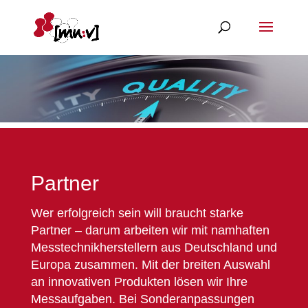
Partner
Wer erfolgreich sein will braucht starke
Partner – darum arbeiten wir mit namhaften
Messtechnikherstellern aus Deutschland und
Europa zusammen. Mit der breiten Auswahl
an innovativen Produkten lösen wir Ihre
Messaufgaben. Bei Sonderanpassungen