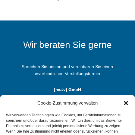
Wir beraten Sie gerne
Sprechen Sie uns an und vereinbaren Sie einen
unverbindlichen Vorstellungstermin.
[mu:v] GmbH
Benzstraße 5b | D-85551 Kirchheim
Cookie-Zustimmung verwalten
Telefon: +49 (0) 89-1 24 74 20 - 0
info@mu-v.de
Wir verwenden Technologien wie Cookies, um Geräteinformationen zu
speichern und/oder darauf zuzugreifen. Wir tun dies, um das Browsing-
Erlebnis zu verbessern und (nicht) personalisierte Werbung zu zeigen.
Wenn Sie Ihre Zustimmung nicht erteilen oder zurückziehen, können
TESTEN SIE UNS