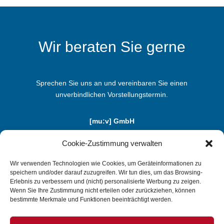
Wir beraten Sie gerne
Sprechen Sie uns an und vereinbaren Sie einen
unverbindlichen Vorstellungstermin.
[mu:v] GmbH
Benzstraße 5b | D-85551 Kirchheim
Cookie-Zustimmung verwalten
Telefon: +49 (0) 89-1 24 74 20 - 0
info@mu-v.de
Wir verwenden Technologien wie Cookies, um Geräteinformationen zu
speichern und/oder darauf zuzugreifen. Wir tun dies, um das Browsing-
Erlebnis zu verbessern und (nicht) personalisierte Werbung zu zeigen.
Wenn Sie Ihre Zustimmung nicht erteilen oder zurückziehen, können
TESTEN SIE UNS
bestimmte Merkmale und Funktionen beeinträchtigt werden.