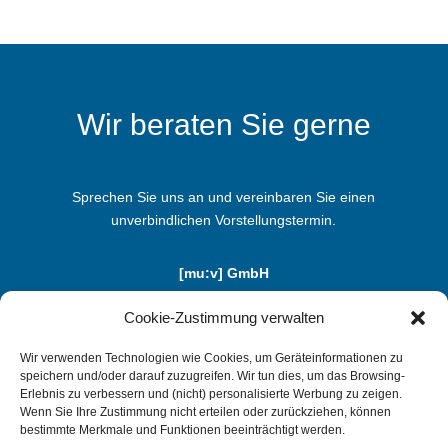
Wir beraten Sie gerne
Sprechen Sie uns an und vereinbaren Sie einen
unverbindlichen Vorstellungstermin.
[mu:v] GmbH
Benzstraße 5b | D-85551 Kirchheim
Cookie-Zustimmung verwalten
Telefon: +49 (0) 89-1 24 74 20 - 0
info@mu-v.de
Wir verwenden Technologien wie Cookies, um Geräteinformationen zu
speichern und/oder darauf zuzugreifen. Wir tun dies, um das Browsing-
Erlebnis zu verbessern und (nicht) personalisierte Werbung zu zeigen.
Wenn Sie Ihre Zustimmung nicht erteilen oder zurückziehen, können
TESTEN SIE UNS
bestimmte Merkmale und Funktionen beeinträchtigt werden.